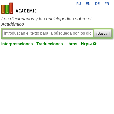
RU
EN
DE
FR
es-academic.com
Los diccionarios y las enciclopedias sobre el
Académico
¡Buscar!
interpretaciones
Traducciones
libros
Игры ⚽