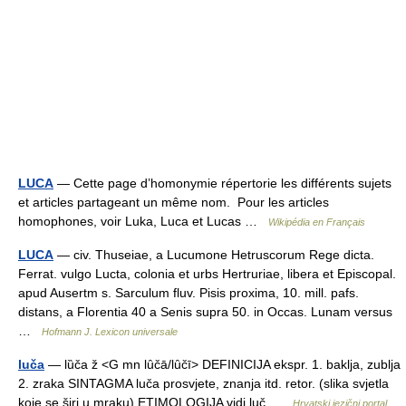
LUCA
— Cette page d’homonymie répertorie les différents sujets
et articles partageant un même nom. Pour les articles
homophones, voir Luka, Luca et Lucas …
Wikipédia en Français
LUCA
— civ. Thuseiae, a Lucumone Hetruscorum Rege dicta.
Ferrat. vulgo Lucta, colonia et urbs Hertruriae, libera et Episcopal.
apud Ausertm s. Sarculum fluv. Pisis proxima, 10. mill. pafs.
distans, a Florentia 40 a Senis supra 50. in Occas. Lunam versus
…
Hofmann J. Lexicon universale
luča
— lȕča ž <G mn lȗčā/lȗčī> DEFINICIJA ekspr. 1. baklja, zublja
2. zraka SINTAGMA luča prosvjete, znanja itd. retor. (slika svjetla
koje se širi u mraku) ETIMOLOGIJA vidi luč …
Hrvatski jezični portal