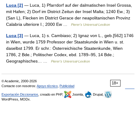
Luca [2]
— Luca, 1) Pfarrdorf auf der dalmatischen Insel Grossa,
mit Hafen; 2) Dorf im District Zeitun der Insel Malta; 1240 Ew.; 3)
(San L), Flecken im District Gerace der neapolitanischen Provinz
Calabria ulteriore I.; 2000 Ew …
Pierer's Universal-Lexikon
Luca [3]
— Luca, 1) s. Cambiaso; 2) Ignaz von L., geb.[562] 1746
in Wien, wurde 1759 Professor der Staatskunde in Wien u. st.
daselbst 1799. Er schr.: Österreichische Staatenkunde, Wien
1786, 2 Bde.; Politischer Codex, ebd. 1789–95, 14 Bde.;
Geographisches… …
Pierer's Universal-Lexikon
© Academic, 2000-2026
18+
Contacte con nosotros:
Apoyo técnico
,
Publicidad
Exportación Diccionarios
, creado en PHP,
Joomla,
Drupal,
WordPress, MODx.