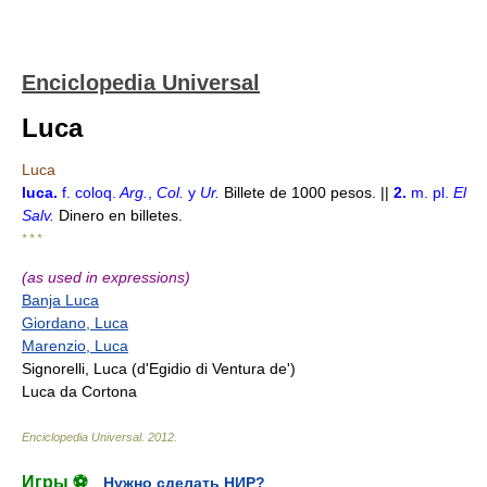
Enciclopedia Universal
Luca
Luca
luca
.
f.
coloq.
Arg.
,
Col.
y
Ur.
Billete de 1000 pesos. ||
2.
m.
pl.
El
Salv.
Dinero en billetes.
* * *
(as used in expressions)
Banja Luca
Giordano, Luca
Marenzio, Luca
Signorelli, Luca (d'Egidio di Ventura de')
Luca da Cortona
Enciclopedia Universal
.
2012
.
Игры ⚽
Нужно сделать НИР?