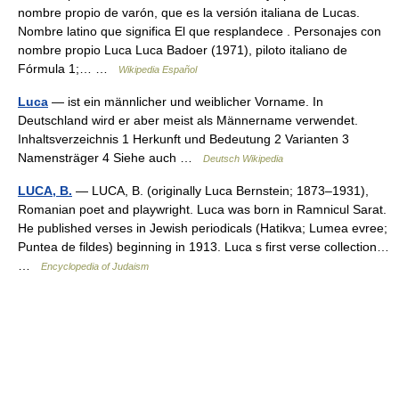
nombre propio de varón, que es la versión italiana de Lucas.
Nombre latino que significa El que resplandece . Personajes con
nombre propio Luca Luca Badoer (1971), piloto italiano de
Fórmula 1;… …
Wikipedia Español
Luca
— ist ein männlicher und weiblicher Vorname. In
Deutschland wird er aber meist als Männername verwendet.
Inhaltsverzeichnis 1 Herkunft und Bedeutung 2 Varianten 3
Namensträger 4 Siehe auch …
Deutsch Wikipedia
LUCA, B.
— LUCA, B. (originally Luca Bernstein; 1873–1931),
Romanian poet and playwright. Luca was born in Ramnicul Sarat.
He published verses in Jewish periodicals (Hatikva; Lumea evree;
Puntea de fildes) beginning in 1913. Luca s first verse collection…
…
Encyclopedia of Judaism